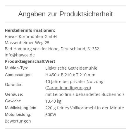
Angaben zur Produktsicherheit
Herstellerinformationen:
Hawos Kornmühlen GmbH
Massenheimer Weg 25
Bad Homburg vor der Höhe, Deutschland, 61352
info@hawos.de
Produkteigenschaft
Wert
Elektrische Getreidemühle
Mühlen-Typ:
H 450 x B 210 x T 210 mm
Abmessungen:
10 Jahre bei privater Nutzung
Garantie:
(
Garantiebedingungen
)
mit Leinölfirnis behandeltes Buchenholz
Gehäuse:
13.40 kg
Gewicht:
220 g feines Vollkornmehl in der Minute
Mahlleistung fein:
600W
Motorleistung:
Bewertungen