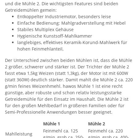
und die Mühle 2. Die wichtigsten Features sind beiden
Getreidemühlen gemein:
Entkoppelter Industriemotor, besonders leise
Einfache Bedienung: Mahlgradverstellung mit Hebel
Stabiles Multiplex Gehäuse
Hygienische Kunstsoff-Mahlkammer
langlebiges, effektives Keramik-Korund-Mahlwerk für
hohen Feinmehlanteil,
Der Unterschied zwischen beiden Mühlen ist, dass die Mühle
2 größer, schwerer und stärker ist. Der Trichter der Mühle 2
fasst etwa 1,5kg Weizen (statt 1,3kg), der Motor ist mit 600W
(statt 360W) deutlich stärker. Damit mahlt die Mühle 2 ca. 220
g/min feines Weizenhmehl. hawos Mühle 1 ist eine recht
günstige, aber robuste und schon relativ leistungsstarke
Getreidemühle für den Einsatz im Haushalt. Die Mühle 2 ist
für den großen Mehlbedarf in größeren Familien oder für
Semi-Professionelle Anwendungen besser geeignet.
Mühle 1
Mühle 2
Feinmehl ca. 125
Feinmehl ca. 220
Mahlleistung
g/min, grob ca. 250-
g/min, grob ca. 400-