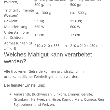
(Weizen)
300 g/min
500 g/min
Trichterfüllmenge
ca. 1300 g
ca. 1500 g
(Weizen)
Gewicht
9.9 kg
11.6 kg
Motorleistung
360 W
600 W
Unterstellhöhe
12 cm
17 cm
für Schüssel
Abmessungen (B
210 x 210 x 385 mm
210 x 210 x 450 mm
x T x H)
Welches Mahlgut kann verarbeitet
werden?
Alle trockenen Getreide können grundsätzlich in
unterschiedlicher Feinheit gemahlen werden.
Bei feinster Einstellung:
Amaranth, Buchweizen, Einkorn, Emmer, Gerste,
Grünkern, Hartweizen, Hirse, Kamut, Mais, Quinoa, Reis,
Sojabohnen und Weizen.