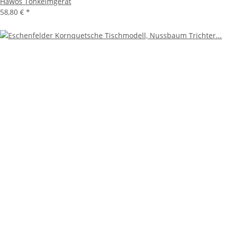
Hawos Tonkeimgerät
58,80 €
*