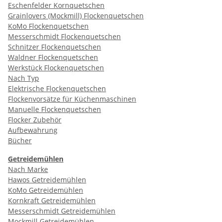
Eschenfelder Kornquetschen
Grainlovers (Mockmill) Flockenquetschen
KoMo Flockenquetschen
Messerschmidt Flockenquetschen
Schnitzer Flockenquetschen
Waldner Flockenquetschen
Werkstück Flockenquetschen
Nach Typ
Elektrische Flockenquetschen
Flockenvorsätze für Küchenmaschinen
Manuelle Flockenquetschen
Flocker Zubehör
Aufbewahrung
Bücher
Getreidemühlen
Nach Marke
Hawos Getreidemühlen
KoMo Getreidemühlen
Kornkraft Getreidemühlen
Messerschmidt Getreidemühlen
Mockmill Getreidemühlen