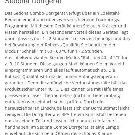
Sedona Dörrgerät
Das Sedona Combo-Dörrgerät verfügt über ein Edelstahl-
Bedienelement und über zwei verschiedene Trocknungs-
Programme. Mit diesem Gerät können Sie auch Kräcker und
Pizzen herstellen. Ein besonderer Vorteil dieses Gerätes liegt
darin, dass es nur 1 - 2 Stunden Trockenzeit benötigt und das
bei Bewahrung der Rohkost-Qualität: Sie benutzen den
Modus "Schnell" mit 60 - 68 °C für 1 - 2 Stunden.
Anschließend wählen Sie den Modus "Roh" bei 40 - 42 °C für
z. B. 10 Stunden. Diese ganzen Modi können Sie im Vorfeld
einprogrammieren und alles läuft automatisch ab. Die
Rohkost-Qualität ist trotz der hohen Anfangstemperatur
garantiert. Denn die anfängliche Verdunstungskälte hält das
Produkt sicher unter 40 °C. Dies können Sie mit Hilfe eines
preiswerten Laser-Thermometers (nicht im Lieferumfang
enthalten) ganz einfach selbst prüfen. Durch die
herausziehbaren Einschübe lässt sich der Dörrautomat leicht
reinigen. Die Dörrgitter aus BPA-freiem Kunststoff bestehen
nur aus einem Teil und lassen sich dadurch einfacher
handhaben. Im Sedona Combo Dörrgerät ist eine Lampe
eingebaut, die sich beim Öffnen der Echtglas-Klappe