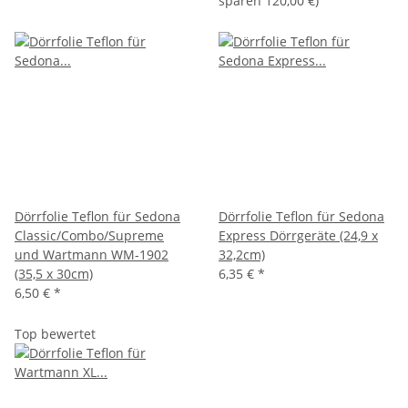
sparen
120,00 €
)
Dörrfolie Teflon für Sedona
Dörrfolie Teflon für Sedona
Classic/Combo/Supreme
Express Dörrgeräte (24,9 x
und Wartmann WM-1902
32,2cm)
(35,5 x 30cm)
6,35 €
*
6,50 €
*
Top bewertet