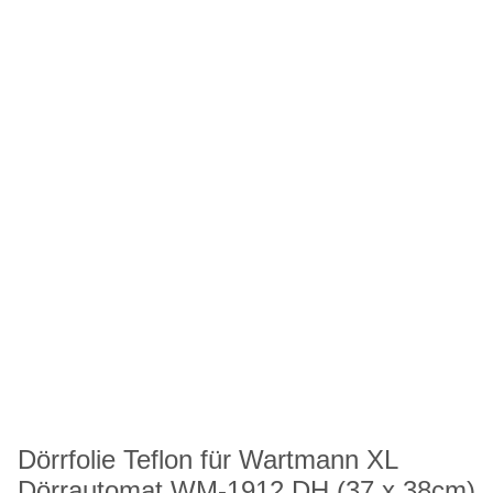
Dörrfolie Teflon für Wartmann XL
Dörrautomat WM-1912 DH (37 x 38cm)