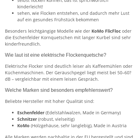
selbst flocken können, das ist sprichwörtlich
kinderleicht!
sehen, wie Flocken entstehen, und dadurch mehr Lust
auf ein gesundes Frühstück bekommen
Besonders leichtgängige Modelle wie der
KoMo FlicFloc
oder
die Eschenfelder Kornquetschen mit langer Kurbel sind sehr
kinderfreundlich.
Wie laut ist eine elektrische Flockenquetsche?
Elektrische Flocker sind deutlich leiser als Kaffeemühlen oder
Küchenmaschinen. Der Geräuschpegel liegt meist bei 50–60?
dB – vergleichbar mit einem leisen Gespräch.
Welche Marken sind besonders empfehlenswert?
Beliebte Hersteller mit hoher Qualität sind:
Eschenfelder
(Edelstahlwalzen, Made in Germany)
Schnitzer
(robust, vielseitig)
KoMo
(Holzgehäuse, sehr langlebig), Made in Austria
Alle Marken werden nachhaltig in der EU hergestellt und sind