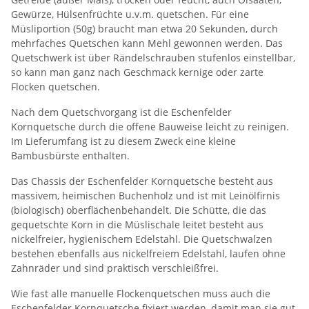
Gewürze, Hülsenfrüchte u.v.m. quetschen. Für eine
Müsliportion (50g) braucht man etwa 20 Sekunden, durch
mehrfaches Quetschen kann Mehl gewonnen werden. Das
Quetschwerk ist über Rändelschrauben stufenlos einstellbar,
so kann man ganz nach Geschmack kernige oder zarte
Flocken quetschen.
Nach dem Quetschvorgang ist die Eschenfelder
Kornquetsche durch die offene Bauweise leicht zu reinigen.
Im Lieferumfang ist zu diesem Zweck eine kleine
Bambusbürste enthalten.
Das Chassis der Eschenfelder Kornquetsche besteht aus
massivem, heimischen Buchenholz und ist mit Leinölfirnis
(biologisch) oberflächenbehandelt. Die Schütte, die das
gequetschte Korn in die Müslischale leitet besteht aus
nickelfreier, hygienischem Edelstahl. Die Quetschwalzen
bestehen ebenfalls aus nickelfreiem Edelstahl, laufen ohne
Zahnräder und sind praktisch verschleißfrei.
Wie fast alle manuelle Flockenquetschen muss auch die
Eschenfelder Kornquetsche fixiert werden, damit man sie gut