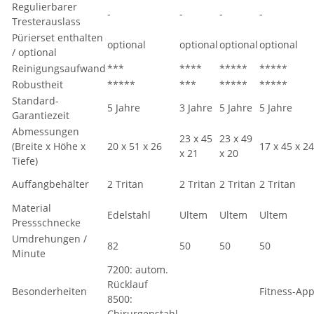
Regulierbarer
-
-
-
-
Tresterauslass
Pürierset enthalten
optional
optional
optional
optional
/ optional
Reinigungsaufwand
***
****
*****
*****
Robustheit
*****
***
*****
*****
Standard-
5 Jahre
3 Jahre
5 Jahre
5 Jahre
Garantiezeit
Abmessungen
23 x 45
23 x 49
(Breite x Höhe x
20 x 51 x 26
17 x 45 x 24
x 21
x 20
Tiefe)
Auffangbehälter
2 Tritan
2 Tritan
2 Tritan
2 Tritan
Material
Edelstahl
Ultem
Ultem
Ultem
Pressschnecke
Umdrehungen /
82
50
50
50
Minute
7200: autom.
Rücklauf
Besonderheiten
Fitness-Ap
8500:
Chirurgenstahl