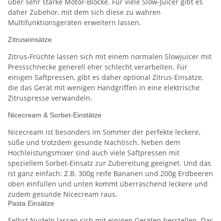
über sehr starke Motor-Blöcke. Für viele Slow-Juicer gibt es
daher Zubehör, mit dem sich diese zu wahren
Multifunktionsgeräten erweitern lassen.
Zitruseinsätze
Zitrus-Früchte lassen sich mit einem normalen Slowjuicer mit
Pressschnecke generell eher schlecht verarbeiten. Für
einigen Saftpressen, gibt es daher optional Zitrus-Einsätze,
die das Gerät mit wenigen Handgriffen in eine elektrische
Zitruspresse verwandeln.
Nicecream & Sorbet-Einstätze
Nicecream ist besonders im Sommer der perfekte leckere,
süße und trotzdem gesunde Nachtisch. Neben dem
Hochleistungsmixer sind auch viele Saftpressen mit
speziellem Sorbet-Einsatz zur Zubereitung geeignet. Und das
ist ganz einfach: Z.B. 300g reife Bananen und 200g Erdbeeren
oben einfüllen und unten kommt überraschend leckere und
zudem gesunde Nicecream raus.
Pasta Einsätze
Selbst Nudeln lassen sich mit einigen Geräten herstellen. Das