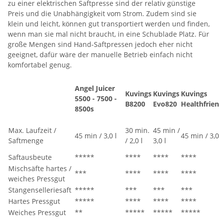
zu einer elektrischen Saftpresse sind der relativ günstige
Preis und die Unabhängigkeit vom Strom. Zudem sind sie
klein und leicht, können gut transportiert werden und finden,
wenn man sie mal nicht braucht, in eine Schublade Platz. Für
große Mengen sind Hand-Saftpressen jedoch eher nicht
geeignet, dafür wäre der manuelle Betrieb einfach nicht
komfortabel genug.
Angel Juicer
Kuvings
Kuvings
Kuvings
5500 - 7500 -
B8200
Evo820
Healthfrie
8500s
Max. Laufzeit /
30 min.
45 min /
45 min / 3,0 l
45 min / 3,0
Saftmenge
/ 2,0 l
3,0 l
Saftausbeute
*****
****
****
****
Mischsäfte hartes /
***
****
****
****
weiches Pressgut
Stangenselleriesaft
*****
***
***
***
Hartes Pressgut
*****
****
****
****
Weiches Pressgut
**
*****
*****
*****