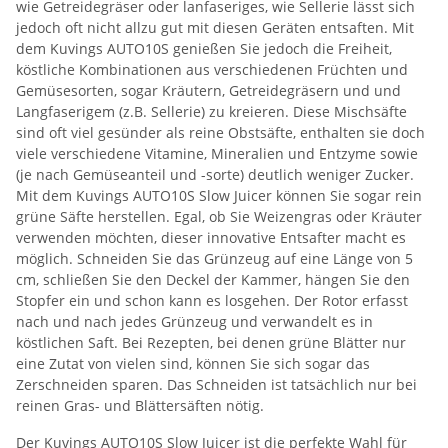
wie Getreidegräser oder lanfaseriges, wie Sellerie lässt sich
jedoch oft nicht allzu gut mit diesen Geräten entsaften. Mit
dem Kuvings AUTO10S genießen Sie jedoch die Freiheit,
köstliche Kombinationen aus verschiedenen Früchten und
Gemüsesorten, sogar Kräutern, Getreidegräsern und und
Langfaserigem (z.B. Sellerie) zu kreieren. Diese Mischsäfte
sind oft viel gesünder als reine Obstsäfte, enthalten sie doch
viele verschiedene Vitamine, Mineralien und Entzyme sowie
(je nach Gemüseanteil und -sorte) deutlich weniger Zucker.
Mit dem Kuvings AUTO10S Slow Juicer können Sie sogar rein
grüne Säfte herstellen. Egal, ob Sie Weizengras oder Kräuter
verwenden möchten, dieser innovative Entsafter macht es
möglich. Schneiden Sie das Grünzeug auf eine Länge von 5
cm, schließen Sie den Deckel der Kammer, hängen Sie den
Stopfer ein und schon kann es losgehen. Der Rotor erfasst
nach und nach jedes Grünzeug und verwandelt es in
köstlichen Saft. Bei Rezepten, bei denen grüne Blätter nur
eine Zutat von vielen sind, können Sie sich sogar das
Zerschneiden sparen. Das Schneiden ist tatsächlich nur bei
reinen Gras- und Blättersäften nötig.
Der Kuvings AUTO10S Slow Juicer ist die perfekte Wahl für