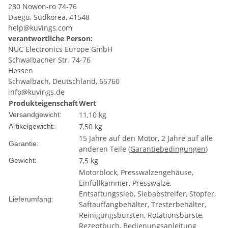
280 Nowon-ro 74-76
Daegu, Südkorea, 41548
help@kuvings.com
verantwortliche Person:
NUC Electronics Europe GmbH
Schwalbacher Str. 74-76
Hessen
Schwalbach, Deutschland, 65760
info@kuvings.de
Produkteigenschaft
Wert
11,10 kg
Versandgewicht:
7,50
kg
Artikelgewicht:
15 Jahre auf den Motor, 2 Jahre auf alle
Garantie:
anderen Teile (
Garantiebedingungen
)
7,5 kg
Gewicht:
Motorblock, Presswalzengehäuse,
Einfüllkammer, Presswalze,
Entsaftungssieb, Siebabstreifer, Stopfer,
Lieferumfang:
Saftauffangbehälter, Tresterbehälter,
Reinigungsbürsten, Rotationsbürste,
Rezeptbuch, Bedienungsanleitung