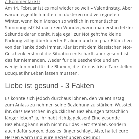
/
Kommentare
0
Am 14. Februar ist es mal wieder so weit – Valentinstag. Aber
warum eigentlich mitten im düsteren und verregneten
Winter, wenn kein Mensch so wirklich in romantischer
Stimmung ist? Ist doch kein Wunder, wenn man erst in letzter
Sekunde daran denkt. Naja egal, zur Not geht 'ne kleine
Packung völlig überteuerter Pralinen und ein paar Blümchen
von der Tanke doch immer. Klar ist mit dem klassischen Not-
Geschenk erst mal die Situation entschärft, aber gesund ist
das für niemanden. Weder für die Beschenkte und am
wenigsten noch für die Blumen, die für das triste Tankstellen-
Bouquet ihr Leben lassen mussten.
Liebe ist gesund - 3 Fakten
Es könnte sich jedoch durchaus lohnen, den Valentinstag
zum Anlass zu nehmen seine Beziehung zu stärken: Wusstet
ihr, dass Menschen in glücklichen Beziehungen tatsächlich
länger leben? Ja, ihr habt richtig gelesen! Eine gesunde
Beziehung kann euch nicht nur das Herz stehlen, sondern
auch dafür sorgen, dass es länger schlägt. Also, haltet eure
Herzen warm und eure Beziehungen gesund!