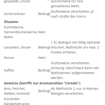
gespaltet, Linsen
ausreichend für fein
gemahlenes Mehl.
Stufenweise verarbeiten, je
Kichererbsen
Bedingt
nach Größe des Korns.
Ölsaaten
Kürbiskerne,
Sonnenblumenkerne,
Nein
Mohn
1 EL Mahlgut mit 500g Getreide
Leisamen, Sesam
Bedingt
mischen, Mahlstufe um max. 2
Punkte erhöhen.
Nüsse
Nein
Stufenweise verarbeiten.
Achtung: Geschmack kann von
Kaffee
Bedingt
Mahlsteinen aufgenommen
werden.
Gewürze (betrifft nur Aromamühlen "Cerealo")
Anis, Fenchel,
Ab Mahlstufe 2, nur in kleinen
Bedingt
Nelken, Kümmel
Mengen verarbeiten.
Koriander,
Kardamom grün