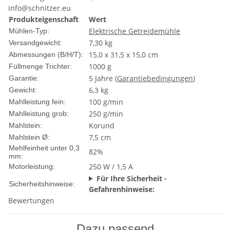
info@schnitzer.eu
Produkteigenschaft
Wert
Elektrische Getreidemühle
Mühlen-Typ:
7,30 kg
Versandgewicht:
15,0 x 31,5 x 15,0 cm
Abmessungen (B/H/T):
1000 g
Füllmenge Trichter:
5 Jahre (
Garantiebedingungen
)
Garantie:
6,3 kg
Gewicht:
100 g/min
Mahlleistung fein:
250 g/min
Mahlleistung grob:
Korund
Mahlstein:
7,5 cm
Mahlstein Ø:
Mehlfeinheit unter 0,3
82%
mm:
250 W / 1,5 A
Motorleistung:
Für Ihre Sicherheit -
Sicherheitshinweise:
Gefahrenhinweise:
Bewertungen
Dazu passend