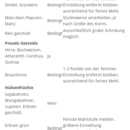
Dinkel, Grünkern
Bedingt
Einstellung entfernt bleiben,
ausreichend für feines Mehl.
Mais (kein Popcorn-
Stufenweise verarbeiten, je
Bedingt
Mais)
nach Größe des Korns.
Ausschließlich grobe Schrotung
Reis geschält
Bedingt
möglich.
Preudo Getreide
Hirse, Buchweizen,
Amaranth, Canihua,
Ja
Quinoa
1-2 Punkte von der feinsten
Braunhirse
Bedingt
Einstellung entfernt bleiben,
ausreichend für feines Mehl.
Hülsenfrüchte
Sojabohnen,
Mungobohnen,
Nein
Lupinen, Erbsen
geschält.
Feinste Mahlstufe meiden,
Erbsen grün
gröbere Einstellung
Bedingt