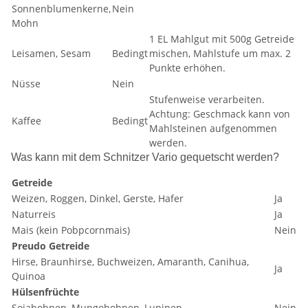
Sonnenblumenkerne,
Nein
Mohn
1 EL Mahlgut mit 500g Getreide
Leisamen, Sesam
Bedingt
mischen, Mahlstufe um max. 2
Punkte erhöhen.
Nüsse
Nein
Stufenweise verarbeiten.
Achtung: Geschmack kann von
Kaffee
Bedingt
Mahlsteinen aufgenommen
werden.
Was kann mit dem Schnitzer Vario gequetscht werden?
Getreide
Weizen, Roggen, Dinkel, Gerste, Hafer
Ja
Naturreis
Ja
Mais (kein Pobpcornmais)
Nein
Preudo Getreide
Hirse, Braunhirse, Buchweizen, Amaranth, Canihua,
Ja
Quinoa
Hülsenfrüchte
Sojabohnen, Mungobohnen, Lupinen
Nein