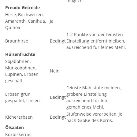
möglich.
Preudo Getreide
Hirse, Buchweizen,
Amaranth, Canihua,
Ja
Quinoa
1-2 Punkte von der feinsten
Braunhirse
Bedingt
Einstellung entfernt bleiben,
ausreichend für feines Mehl.
Hülsenfrüchte
Sojabohnen,
Mungobohnen,
Nein
Lupinen, Erbsen
geschält.
Feinste Mahlstufe meiden,
Erbsen grün
gröbere Einstellung
Bedingt
gespaltet, Linsen
ausreichend für fein
gemahlenes Mehl.
Stufenweise verarbeiten, je
Kichererbsen
Bedingt
nach Größe des Korns.
Ölsaaten
Kürbiskerne,