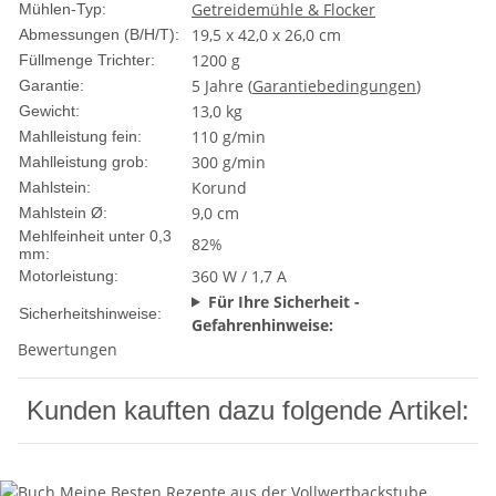
Getreidemühle & Flocker
Mühlen-Typ:
19,5 x 42,0 x 26,0 cm
Abmessungen (B/H/T):
1200 g
Füllmenge Trichter:
5 Jahre (
Garantiebedingungen
)
Garantie:
13,0 kg
Gewicht:
110 g/min
Mahlleistung fein:
300 g/min
Mahlleistung grob:
Korund
Mahlstein:
9,0 cm
Mahlstein Ø:
Mehlfeinheit unter 0,3
82%
mm:
360 W / 1,7 A
Motorleistung:
Für Ihre Sicherheit -
Sicherheitshinweise:
Gefahrenhinweise:
Bewertungen
Kunden kauften dazu folgende Artikel: