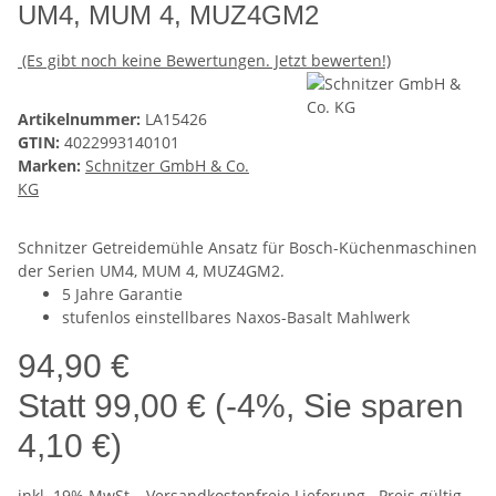
UM4, MUM 4, MUZ4GM2
(Es gibt noch keine Bewertungen. Jetzt bewerten!)
Artikelnummer:
LA15426
GTIN:
4022993140101
Marken:
Schnitzer GmbH & Co.
KG
Schnitzer Getreidemühle Ansatz für Bosch-Küchenmaschinen
der Serien UM4, MUM 4, MUZ4GM2.
5 Jahre Garantie
stufenlos einstellbares Naxos-Basalt Mahlwerk
94,90 €
Statt
99,00 €
(
-4%
, Sie sparen
4,10 €
)
inkl. 19% MwSt. ,
Versandkostenfreie Lieferung
. Preis gültig