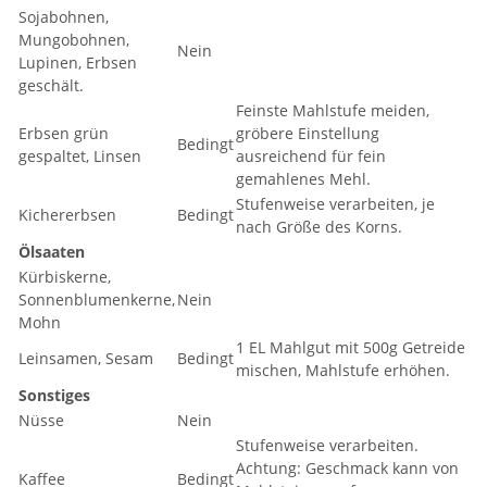
Sojabohnen,
Mungobohnen,
Nein
Lupinen, Erbsen
geschält.
Feinste Mahlstufe meiden,
Erbsen grün
gröbere Einstellung
Bedingt
gespaltet, Linsen
ausreichend für fein
gemahlenes Mehl.
Stufenweise verarbeiten, je
Kichererbsen
Bedingt
nach Größe des Korns.
Ölsaaten
Kürbiskerne,
Sonnenblumenkerne,
Nein
Mohn
1 EL Mahlgut mit 500g Getreide
Leinsamen, Sesam
Bedingt
mischen, Mahlstufe erhöhen.
Sonstiges
Nüsse
Nein
Stufenweise verarbeiten.
Achtung: Geschmack kann von
Kaffee
Bedingt