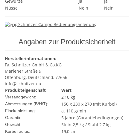
Gewürze
Ja
Ja
Nüsse
Nein
Nein
Schnitzer Campo Bedienungsanleitung
Angaben zur Produktsicherheit
Herstellerinformationen:
Fa. Schnitzer GmbH & Co.KG
Marlener Straße 9
Offenburg, Deutschland, 77656
info@schnitzer.eu
Produkteigenschaft
Wert
2,10 kg
Versandgewicht:
150 x 230 x 270 (mit Kurbel)
Abmessungen (B/H/T):
a. 110 g/min
Flockenleistung:
5 Jahre (
Garantiebedingungen
)
Garantie:
Stein 2,5 kg / Stahl 2,7 kg
Gewicht:
19,0 cm
Kurbelradius: