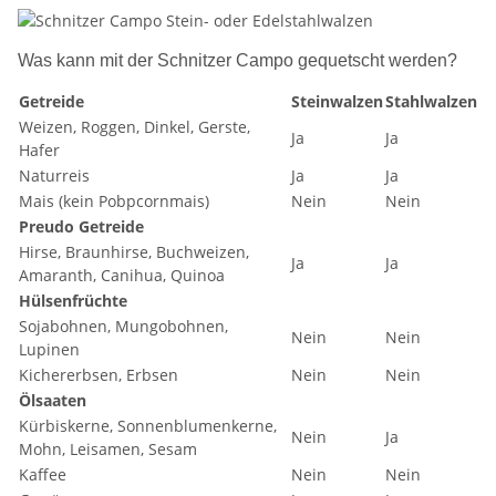
Was kann mit der Schnitzer Campo gequetscht werden?
Getreide
Steinwalzen
Stahlwalzen
Weizen, Roggen, Dinkel, Gerste,
Ja
Ja
Hafer
Naturreis
Ja
Ja
Mais (kein Pobpcornmais)
Nein
Nein
Preudo Getreide
Hirse, Braunhirse, Buchweizen,
Ja
Ja
Amaranth, Canihua, Quinoa
Hülsenfrüchte
Sojabohnen, Mungobohnen,
Nein
Nein
Lupinen
Kichererbsen, Erbsen
Nein
Nein
Ölsaaten
Kürbiskerne, Sonnenblumenkerne,
Nein
Ja
Mohn, Leisamen, Sesam
Kaffee
Nein
Nein