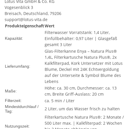
Lotus Vita GmbH & Co. KG
Vogesenblick 3
Breisach, Deutschland, 79206
support@lotus-vita.de
Produkteigenschaft
Wert
Filterwasser Vorratstank: 1,4 Liter,
Einfüllbehälter: 0,97 Liter | Glasgefäß
Kapazität:
gesamt 3 Liter
Glas-Filterkanne Enya – Natura Plus®
1,4L, Filterkartusche Natura Plus®, 2x
Kalkfilterpad, Kork Untersetzer mit Lotus
Lieferumfang:
Blume, Deckel mit 24K Echtvergoldung
auf der Unterseite & Symbol Blume des
Lebens
Höhe: ca. 30 cm, Durchmesser: ca. 13
Maße:
cm, Breite Griff-Auslass: 20 cm
ca. 5 min / Liter
Filterzeit:
Mindestdurchlauf /
2 Liter, um das Wasser frisch zu halten
Tag:
Filterkartusche Natura Plus®: 2 Monate /
500 Liter max. | Kalkfilterpad: 2 Wochen
Nutzungszeit: