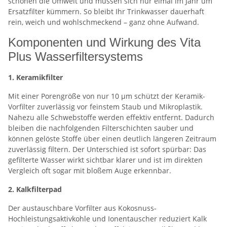
schonen die Umwelt und müssen sich nur eimal im Jahr um
Ersatzfilter kümmern. So bleibt Ihr Trinkwasser dauerhaft
rein, weich und wohlschmeckend – ganz ohne Aufwand.
Komponenten und Wirkung des Vita
Plus Wasserfiltersystems
1. Keramikfilter
Mit einer Porengröße von nur 10 µm schützt der Keramik-
Vorfilter zuverlässig vor feinstem Staub und Mikroplastik.
Nahezu alle Schwebstoffe werden effektiv entfernt. Dadurch
bleiben die nachfolgenden Filterschichten sauber und
können gelöste Stoffe über einen deutlich längeren Zeitraum
zuverlässig filtern. Der Unterschied ist sofort spürbar: Das
gefilterte Wasser wirkt sichtbar klarer und ist im direkten
Vergleich oft sogar mit bloßem Auge erkennbar.
2. Kalkfilterpad
Der austauschbare Vorfilter aus Kokosnuss-
Hochleistungsaktivkohle und Ionentauscher reduziert Kalk