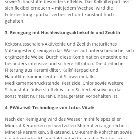
sowie Schadstoffe besonders effektiv. Das Kalkfilterpad lässt
sich flexibel erneuern – mit jedem Wechsel wird die
Filterleistung spürbar verbessert und konstant hoch
gehalten.
3. Reinigung mit Hochleistungsaktivkohle und Zeolith
Kokosnussschalen-Aktivkohle und Zeolith (natürliches
Vulkangestein) reinigen das Wasser auf unterschiedliche, sich
ergänzende Weise. Durch diese Kombination entsteht eine
besonders intensive und sichere Filtration. Die dreifache
Filterung aus Keramikfilter, Kalkfilterpad und
Hauptfilterkammer entfernt Schwermetalle,
Medikamentenrückstände, Pestizide, Chlor sowie weitere
Schadstoffe äußerst effektiv – ein Sicherheitsniveau, das
sonst meist nur teuren Einbaugeräten vorbehalten ist.
4. PiVitalis®-Technologie von Lotus Vita®
Nach der Reinigung wird das Wasser mithilfe spezieller
Mineral-Keramiken mit wertvollen Mineralien angereichert.
Mineral-Keramiken, Silikatsand, EM-Keramik-Röhrchen sowie
ein integriertes Magnetfeld unterstützen das Trinkwasser