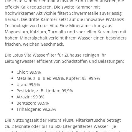
Die erste Kammer enthält Aktivkohle und Ionentauscher, die
effektiv Kalk reduzieren. Die zweite Kammer mit
hochwirksamer Aktivkohle filtert Schwermetalle zuverlässig
heraus. Die dritte Kammer setzt auf die innovative PiVitalis®-
Technologie von Lotus Vita: Eine Mineralmischung aus
Magnesium, Kalzium, Turmalin und speziellen Keramiken mit
hohem Mineralgehalt verleiht Ihrem Wasser einen besonders
frischen, weichen Geschmack.
Die Lotus Vita Wasserfilter für Zuhause reinigen Ihr
Leitungswasser effizient von Schadstoffen und Belastungen:
Chlor: 99,9%
Metalle, z. B. Blei: 99,9%, Kupfer: 93–99,9%
Uran: 99,9%
Pestizide, z. B. Lindan: 99,9%
Atrazin: 99,9%
Bentazon: 99,9%
Trihalogene: 99,23%
Die Nutzungszeit der Natura Plus® Filterkartusche beträgt
ca. 2 Monate oder bis zu 500 Liter gefiltertes Wasser – je