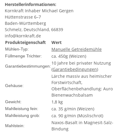
Herstellerinformationen:
Kornkraft Inhaber Michael Gergen
Hüttenstrasse 6–7
Baden-Württemberg
Schmelz, Deutschland, 66839
info@kornkraft.de
Produkteigenschaft
Wert
Manuelle Getreidemühle
Mühlen-Typ:
ca. 450g (Weizen)
Füllmenge Trichter:
10 Jahre bei privater Nutzung
Garantiebestimmungen:
(
Garantiebedingungen
)
Lärche massiv aus heimischer
Forstwirtschaft,
Gehäuse:
Oberflächenbehandlung: Auro
Bienenwachsbalsam
1,8 kg
Gewicht:
ca. 35 g/min (Weizen)
Mahlleistung fein:
ca. 90 g/min (Müslischrot)
Mahlleistung grob:
Naxos-Basalt in Magnesit-Salz-
Mahlstein:
Bindung