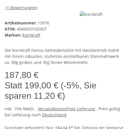
(1 Bewertungen)
Artikelnummer:
15976
GTIN:
4046503102007
Marken:
Kornkraft
Die Kornkraft Farina Getreidemühle mit Handantrieb mahlt
mit ihrem robusten, stufenlos einstellbaren Steinmahlwerk
ca. 90g grobes und 35g feines Weizenmehl.
187,80 €
Statt
199,00 €
(
-5%
, Sie
sparen
11,20 €
)
inkl. 19% MwSt. ,
Versandkostenfreie Lieferung
. Preis gültig
bei Lieferung nach
Deutschland
Günstiger gefunden?
Nur 184,04 €* bei Zahlung per Vorkasse