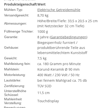
Produkteigenschaft
Wert
Elektrische Getreidemühle
Mühlen-Typ:
8,70 kg
Versandgewicht:
Höhe/Breite/Tiefe: 33,5 x 20,5 x 25 cm
Abmessungen:
(mit Netzstecker 32 cm Tiefe)
1000 g
Füllmenge Trichter:
8 Jahre (
Garantiebedingungen
)
Garantie:
Biegesperrholz furniert /
produktberührende Teile aus
Gehäuse:
lebensmittelechtem Kunststoff
7,5 kg
Gewicht:
ca. 180 Gramm pro Minute
Mahlleistung fein:
Korund-Keramik Ø 90 mm
Mahlstein:
400 Watt / 230 Volt / 50 Hz
Motorleistung:
bei feinem Mahlgrad ca. 75 db
Lautstärke:
TÜV SÜD
Zertifizierung:
Unterstellhöhe
11,5 cm
Schüssel:
Mahleinheit
Touchdisplay
Verstellung:
Bewertungen