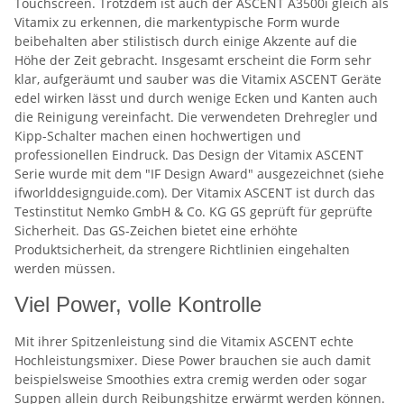
Touchscreen. Trotzdem ist auch der ASCENT A3500i gleich als
Vitamix zu erkennen, die markentypische Form wurde
beibehalten aber stilistisch durch einige Akzente auf die
Höhe der Zeit gebracht. Insgesamt erscheint die Form sehr
klar, aufgeräumt und sauber was die Vitamix ASCENT Geräte
edel wirken lässt und durch wenige Ecken und Kanten auch
die Reinigung vereinfacht. Die verwendeten Drehregler und
Kipp-Schalter machen einen hochwertigen und
professionellen Eindruck. Das Design der Vitamix ASCENT
Serie wurde mit dem "IF Design Award" ausgezeichnet (siehe
ifworlddesignguide.com). Der Vitamix ASCENT ist durch das
Testinstitut Nemko GmbH & Co. KG GS geprüft für geprüfte
Sicherheit. Das GS-Zeichen bietet eine erhöhte
Produktsicherheit, da strengere Richtlinien eingehalten
werden müssen.
Viel Power, volle Kontrolle
Mit ihrer Spitzenleistung sind die Vitamix ASCENT echte
Hochleistungsmixer. Diese Power brauchen sie auch damit
beispielsweise Smoothies extra cremig werden oder sogar
Suppen allein durch Reibungshitze erwärmt werden können.