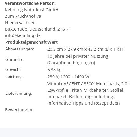
verantwortliche Person:
Keimling Naturkost GmbH
Zum Fruchthof 7a
Niedersachsen
Buxtehude, Deutschland, 21614
info@keimling.de
Produkteigenschaft
Wert
20,3 cm x 27,9 cm x 43,2 cm (B x T x H)
Abmessungen:
10 Jahre bei privater Nutzung
Garantie:
(
Garantiebedingungen
)
5,38 kg
Gewicht:
230 V, 1200 - 1400 W
Leistung:
Vitamix ASCENT A3500i Motorbasis, 2.0 l
LowProfile-Tritan-Mixbehälter, Stößel,
Lieferumfang:
Infopaket: Bedienungsanleitung,
informative Tipps und Rezeptideen
Bewertungen