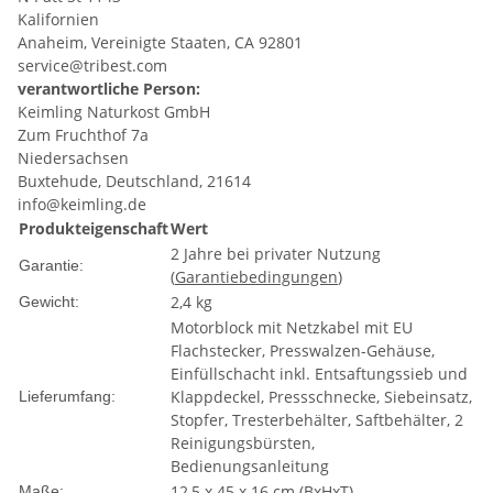
Kalifornien
Anaheim, Vereinigte Staaten, CA 92801
service@tribest.com
verantwortliche Person:
Keimling Naturkost GmbH
Zum Fruchthof 7a
Niedersachsen
Buxtehude, Deutschland, 21614
info@keimling.de
Produkteigenschaft
Wert
2 Jahre bei privater Nutzung
Garantie:
(
Garantiebedingungen
)
2,4 kg
Gewicht:
Motorblock mit Netzkabel mit EU
Flachstecker, Presswalzen-Gehäuse,
Einfüllschacht inkl. Entsaftungssieb und
Klappdeckel, Pressschnecke, Siebeinsatz,
Lieferumfang:
Stopfer, Tresterbehälter, Saftbehälter, 2
Reinigungsbürsten,
Bedienungsanleitung
12,5 x 45 x 16 cm (BxHxT)
Maße: