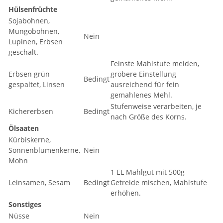
Hülsenfrüchte
Sojabohnen,
Mungobohnen,
Nein
Lupinen, Erbsen
geschält.
Feinste Mahlstufe meiden,
Erbsen grün
gröbere Einstellung
Bedingt
gespaltet, Linsen
ausreichend für fein
gemahlenes Mehl.
Stufenweise verarbeiten, je
Kichererbsen
Bedingt
nach Größe des Korns.
Ölsaaten
Kürbiskerne,
Sonnenblumenkerne,
Nein
Mohn
1 EL Mahlgut mit 500g
Leinsamen, Sesam
Bedingt
Getreide mischen, Mahlstufe
erhöhen.
Sonstiges
Nüsse
Nein