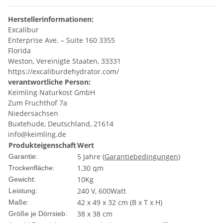
Herstellerinformationen:
Excalibur
Enterprise Ave. – Suite 160 3355
Florida
Weston, Vereinigte Staaten, 33331
https://excaliburdehydrator.com/
verantwortliche Person:
Keimling Naturkost GmbH
Zum Fruchthof 7a
Niedersachsen
Buxtehude, Deutschland, 21614
info@keimling.de
Produkteigenschaft
Wert
5 Jahre (
Garantiebedingungen
)
Garantie:
1,30 qm
Trockenfläche:
10Kg
Gewicht:
240 V, 600Watt
Leistung:
42 x 49 x 32 cm (B x T x H)
Maße:
38 x 38 cm
Größe je Dörrsieb: