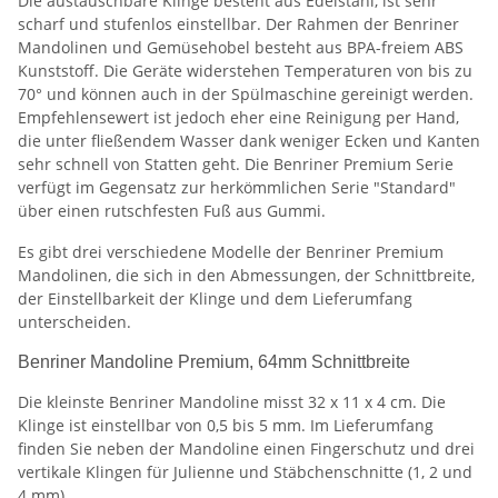
Die austauschbare Klinge besteht aus Edelstahl, ist sehr
scharf und stufenlos einstellbar. Der Rahmen der Benriner
Mandolinen und Gemüsehobel besteht aus BPA-freiem ABS
Kunststoff. Die Geräte widerstehen Temperaturen von bis zu
70° und können auch in der Spülmaschine gereinigt werden.
Empfehlensewert ist jedoch eher eine Reinigung per Hand,
die unter fließendem Wasser dank weniger Ecken und Kanten
sehr schnell von Statten geht. Die Benriner Premium Serie
verfügt im Gegensatz zur herkömmlichen Serie "Standard"
über einen rutschfesten Fuß aus Gummi.
Es gibt drei verschiedene Modelle der Benriner Premium
Mandolinen, die sich in den Abmessungen, der Schnittbreite,
der Einstellbarkeit der Klinge und dem Lieferumfang
unterscheiden.
Benriner Mandoline Premium, 64mm Schnittbreite
Die kleinste Benriner Mandoline misst 32 x 11 x 4 cm. Die
Klinge ist einstellbar von 0,5 bis 5 mm. Im Lieferumfang
finden Sie neben der Mandoline einen Fingerschutz und drei
vertikale Klingen für Julienne und Stäbchenschnitte (1, 2 und
4 mm).