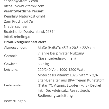
service@vitamix.com
https://www.vitamix.com
verantwortliche Person:
Keimling Naturkost GmbH
Zum Fruchthof 7a
Niedersachsen
Buxtehude, Deutschland, 21614
info@keimling.de
Produkteigenschaft
Wert
Maße (HxBxT): 45,7 x 20,3 x 22,9 cm
Abmessungen:
7 Jahre bei privater Nutzung
Garantie:
(
Garantiebedingungen
)
5,23 kg
Gewicht:
220/240 Volt, 1000-1200 Watt
Leistung:
Motorbasis Vitamix E320, Vitamix 2,0-
Liter-Behälter aus BPA-freiem Kunststoff
(Tritan™), Vitamix Stopfer (kurz), Deckel
Lieferumfang:
inkl. Deckeleinsatz, Rezeptbuch,
Bedienungsanleitung
Bewertungen