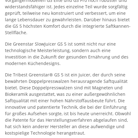
Vorgängermodellen GS Elite und GS Pro noch robuster und
widerstandsfähiger ist. Jedes einzelne Teil wurde sorgfältig
geprüft, teilweise neu konstruiert und verbessert, um eine
lange Lebensdauer zu gewährleisten. Darüber hinaus bietet
die GS 5 höchsten Komfort durch die integrierte Saftkannen-
Stellfläche.
Die Greenstar SlowJuicer GS 5 ist somit nicht nur eine
technologische Meisterleistung, sondern auch eine
Investition in die Zukunft der gesunden Ernährung und des
modernen Küchendesigns.
Die Tribest Greenstar® GS 5 ist ein Juicer, der durch seine
bewährten Doppelpresswalzen herausragende Saftqualität
bietet. Diese Doppelpresswalzen sind mit Magneten und
Biokeramik ausgestattet, was zu einer außergewöhnlichen
Saftqualität mit einer hohen Nährstoffausbeute führt. Die
innovative und patentierte Technik, die bei der Einführung
für großes Aufsehen sorgte, ist bis heute unerreicht. Obwohl
die Patente für das Herstellungsverfahren abgelaufen sind,
hat sich kein anderer Hersteller an diese aufwendige und
kostspielige Technologie herangetraut.