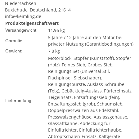
Niedersachsen
Buxtehude, Deutschland, 21614
info@keimling.de
Produkteigenschaft
Wert
11,96 kg
Versandgewicht:
5 Jahre / 12 Jahre auf den Motor bei
Garantie:
privater Nutzung (
Garantiebedingungen
)
7,8 kg
Gewicht:
Motorblock, Stopfer (Kunststoff), Stopfer
(Holz), Feines Sieb, Grobes Sieb,
Reinigungs Set (Universal Stil,
Flachpinsel, Siebschaber),
Reinigungsbürste, Auslass-Schraube
(Teig), Gebäckteig-Auslass, Püriereinsatz,
Teigeinsatz, Entsaftungssieb (fein),
Lieferumfang:
Entsaftungssieb (grob), Schaumsieb,
Doppelpresswalzen aus Edelstahl,
Presswalzengehäuse, Auslassgehäuse,
Glassaftkanne, Abdeckung für
Einfülltrichter, Einfülltrichterhaube,
Abtropfschalen-Einsatz, Kaltgeräte-