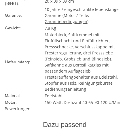
20 x 39 x 39 cm
(B/H/T):
10 Jahre / eingeschränkte lebenslange
Garantie (Motor / Teile,
Garantie:
Garantiebedingungen
)
7,8 Kg
Gewicht:
Motorblock, Safttrommel mit
Einfüllschacht und Einfülltrichter,
Pressschnecke, Verschlusskappe mit
Tresterregulierung, drei Presssiebe
(Feinsieb, Grobsieb und Blindsieb),
Lieferumfang:
Saftkanne aus Borosilikatglas mit
passendem Auflagesieb,
Tresterauffangbehälter aus Edelstahl,
Stopfer aus Holz, Reinigungsbürste,
Bedienungsanleitung
Edelstahl
Material:
150 Watt, Drehzahl 40-65-90-120 U/Min.
Motor:
Bewertungen
Dazu passend