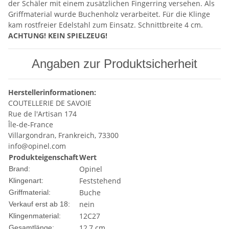
der Schäler mit einem zusätzlichen Fingerring versehen. Als
Griffmaterial wurde Buchenholz verarbeitet. Für die Klinge
kam rostfreier Edelstahl zum Einsatz. Schnittbreite 4 cm.
ACHTUNG! KEIN SPIELZEUG!
Angaben zur Produktsicherheit
Herstellerinformationen:
COUTELLERIE DE SAVOIE
Rue de l'Artisan 174
Île-de-France
Villargondran, Frankreich, 73300
info@opinel.com
Produkteigenschaft
Wert
Opinel
Brand:
Feststehend
Klingenart:
Buche
Griffmaterial:
nein
Verkauf erst ab 18:
12C27
Klingenmaterial:
12,7 cm
Gesamtlänge: