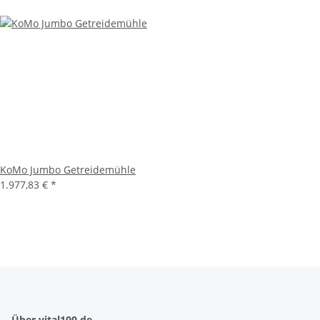
KoMo Jumbo Getreidemühle
1.977,83 €
*
Über vital100.de