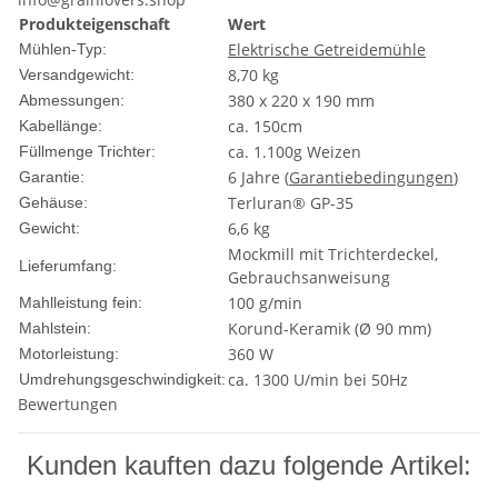
Produkteigenschaft
Wert
Elektrische Getreidemühle
Mühlen-Typ:
8,70 kg
Versandgewicht:
380 x 220 x 190 mm
Abmessungen:
ca. 150cm
Kabellänge:
ca. 1.100g Weizen
Füllmenge Trichter:
6 Jahre (
Garantiebedingungen
)
Garantie:
Terluran® GP-35
Gehäuse:
6,6 kg
Gewicht:
Mockmill mit Trichterdeckel,
Lieferumfang:
Gebrauchsanweisung
100 g/min
Mahlleistung fein:
Korund-Keramik (Ø 90 mm)
Mahlstein:
360 W
Motorleistung:
ca. 1300 U/min bei 50Hz
Umdrehungsgeschwindigkeit:
Bewertungen
Kunden kauften dazu folgende Artikel: