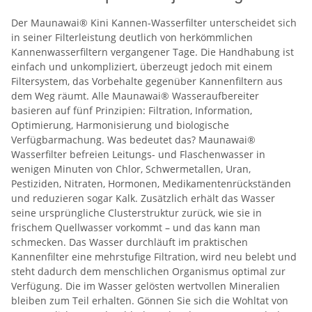
Der Maunawai® Kini Kannen-Wasserfilter unterscheidet sich
in seiner Filterleistung deutlich von herkömmlichen
Kannenwasserfiltern vergangener Tage. Die Handhabung ist
einfach und unkompliziert, überzeugt jedoch mit einem
Filtersystem, das Vorbehalte gegenüber Kannenfiltern aus
dem Weg räumt. Alle Maunawai® Wasseraufbereiter
basieren auf fünf Prinzipien: Filtration, Information,
Optimierung, Harmonisierung und biologische
Verfügbarmachung. Was bedeutet das? Maunawai®
Wasserfilter befreien Leitungs- und Flaschenwasser in
wenigen Minuten von Chlor, Schwermetallen, Uran,
Pestiziden, Nitraten, Hormonen, Medikamentenrückständen
und reduzieren sogar Kalk. Zusätzlich erhält das Wasser
seine ursprüngliche Clusterstruktur zurück, wie sie in
frischem Quellwasser vorkommt – und das kann man
schmecken. Das Wasser durchläuft im praktischen
Kannenfilter eine mehrstufige Filtration, wird neu belebt und
steht dadurch dem menschlichen Organismus optimal zur
Verfügung. Die im Wasser gelösten wertvollen Mineralien
bleiben zum Teil erhalten. Gönnen Sie sich die Wohltat von