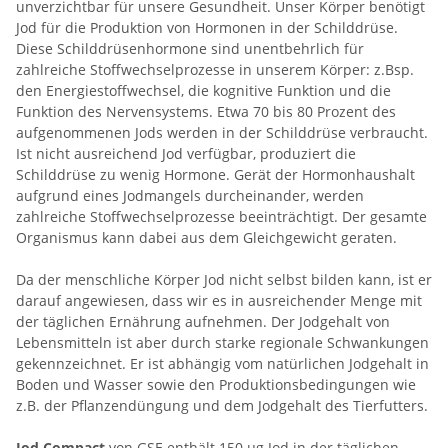
unverzichtbar für unsere Gesundheit. Unser Körper benötigt
Jod für die Produktion von Hormonen in der Schilddrüse.
Diese Schilddrüsenhormone sind unentbehrlich für
zahlreiche Stoffwechselprozesse in unserem Körper: z.Bsp.
den Energiestoffwechsel, die kognitive Funktion und die
Funktion des Nervensystems. Etwa 70 bis 80 Prozent des
aufgenommenen Jods werden in der Schilddrüse verbraucht.
Ist nicht ausreichend Jod verfügbar, produziert die
Schilddrüse zu wenig Hormone. Gerät der Hormonhaushalt
aufgrund eines Jodmangels durcheinander, werden
zahlreiche Stoffwechselprozesse beeinträchtigt. Der gesamte
Organismus kann dabei aus dem Gleichgewicht geraten.
Da der menschliche Körper Jod nicht selbst bilden kann, ist er
darauf angewiesen, dass wir es in ausreichender Menge mit
der täglichen Ernährung aufnehmen. Der Jodgehalt von
Lebensmitteln ist aber durch starke regionale Schwankungen
gekennzeichnet. Er ist abhängig vom natürlichen Jodgehalt in
Boden und Wasser sowie den Produktionsbedingungen wie
z.B. der Pflanzendüngung und dem Jodgehalt des Tierfutters.
Jod Compact
von GSE enthält 150 µg Jod in der täglichen