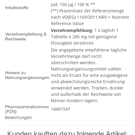
Jod: 150 µg / 100 % **
Inhaltsstoffe:
(**) Prozentsatz der Referenzmenge
nach VO(EG) 1169/2011,NRV = Nutrient
Reference Value
Verzehrempfehlung:
1 x täglich 1
Verzehrempfehlung &
Tablette à 280 mg mit genügend
Reichweite:
Flüssigkeit verzehren
Die angegebene empfohlene tägliche
Verzehrmenge darf nicht
überschritten werden.
Nahrungsergänzungsmittel sollten
Hinweis zu
nicht als Ersatz für eine ausgewogene
Nahrungsergänzungen:
und abwechslungsreiche Ernährung
verwendet werden. Trocken, dunkel
und außerhalb der Reichweite von
kleinen Kindern lagern.
Pharmazentralnummer
14401547
(PZN):
Bewertungen
Kunden kauften dazu folgende Artikel: