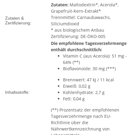
Zutaten:
Maltodextrin*, Acerola*,
Grapefruit-Kern-Extrakt*
Trennmittel: Carnaubawachs,
Zutaten &
Zertifizierung:
Siliciumdioxid
* aus biologischem Anbau
Zertifizierung: DE-ÖKO-005
Die empfohlene Tagesverzehrmenge
enthält durchschnittlich:
Vitamin C (aus Acerola): 51 mg -
64% (**)
Bioflavonoide: 30 mg (***)
Brennwert: 47 kJ / 11 kcal
Eiweiß: 0,02 g
Kohlenhydrate: 2,7 g
Inhaltsstoffe:
Fett: 0,04 g
(**) Prozentsatz der empfohlenen
Tagesverzehrmenge nach EU-
Richtlinie über die
Nährwertkennzeichnung von