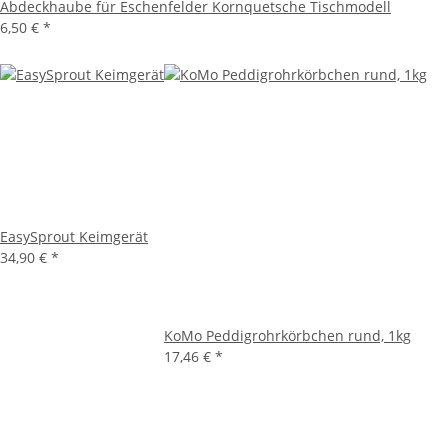
Abdeckhaube für Eschenfelder Kornquetsche Tischmodell
6,50 €
*
EasySprout Keimgerät
34,90 €
*
KoMo Peddigrohrkörbchen rund, 1kg
17,46 €
*