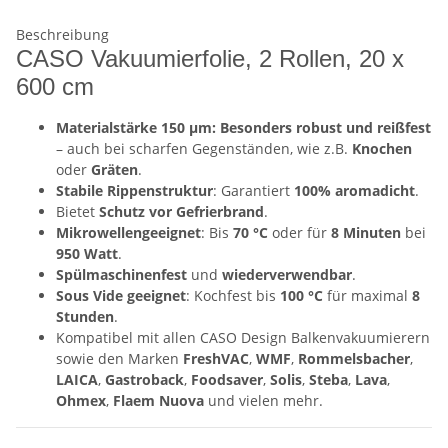
Beschreibung
CASO Vakuumierfolie, 2 Rollen, 20 x
600 cm
Materialstärke 150 µm: Besonders robust und reißfest
– auch bei scharfen Gegenständen, wie z.B.
Knochen
oder
Gräten
.
Stabile Rippenstruktur
: Garantiert
100% aromadicht
.
Bietet
Schutz vor Gefrierbrand
.
Mikrowellengeeignet
: Bis
70 °C
oder für
8 Minuten
bei
950 Watt
.
Spülmaschinenfest
und
wiederverwendbar
.
Sous Vide geeignet
: Kochfest bis
100 °C
für maximal
8
Stunden
.
Kompatibel mit allen CASO Design Balkenvakuumierern
sowie den Marken
FreshVAC
,
WMF
,
Rommelsbacher
,
LAICA
,
Gastroback
,
Foodsaver
,
Solis
,
Steba
,
Lava
,
Ohmex
,
Flaem Nuova
und vielen mehr.