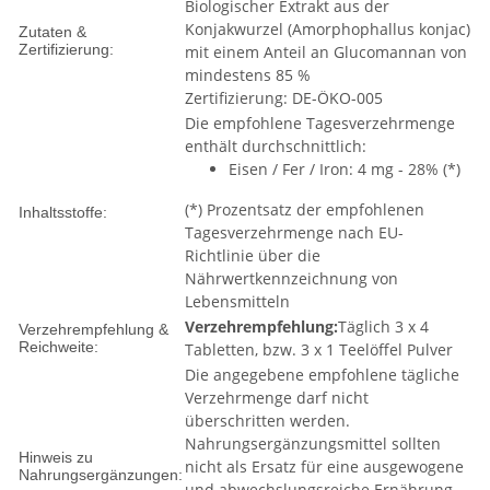
Biologischer Extrakt aus der
Konjakwurzel (Amorphophallus konjac)
Zutaten &
Zertifizierung:
mit einem Anteil an Glucomannan von
mindestens 85 %
Zertifizierung: DE-ÖKO-005
Die empfohlene Tagesverzehrmenge
enthält durchschnittlich:
Eisen / Fer / Iron: 4 mg - 28% (*)
(*) Prozentsatz der empfohlenen
Inhaltsstoffe:
Tagesverzehrmenge nach EU-
Richtlinie über die
Nährwertkennzeichnung von
Lebensmitteln
Verzehrempfehlung:
Täglich 3 x 4
Verzehrempfehlung &
Reichweite:
Tabletten, bzw. 3 x 1 Teelöffel Pulver
Die angegebene empfohlene tägliche
Verzehrmenge darf nicht
überschritten werden.
Nahrungsergänzungsmittel sollten
Hinweis zu
nicht als Ersatz für eine ausgewogene
Nahrungsergänzungen:
und abwechslungsreiche Ernährung