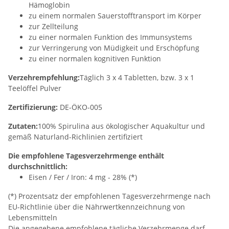
Hämoglobin
zu einem normalen Sauerstofftransport im Körper
zur Zellteilung
zu einer normalen Funktion des Immunsystems
zur Verringerung von Müdigkeit und Erschöpfung
zu einer normalen kognitiven Funktion
Verzehrempfehlung:
Täglich 3 x 4 Tabletten, bzw. 3 x 1
Teelöffel Pulver
Zertifizierung:
DE-ÖKO-005
Zutaten:
100% Spirulina aus ökologischer Aquakultur und
gemäß Naturland-Richlinien zertifiziert
Die empfohlene Tagesverzehrmenge enthält
durchschnittlich:
Eisen / Fer / Iron: 4 mg - 28% (*)
(*) Prozentsatz der empfohlenen Tagesverzehrmenge nach
EU-Richtlinie über die Nährwertkennzeichnung von
Lebensmitteln
Die angegebene empfohlene tägliche Verzehrmenge darf