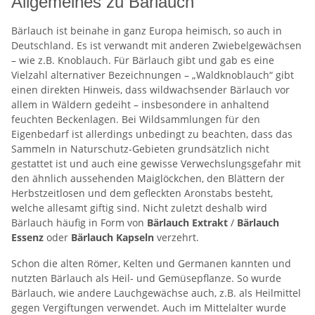
Allgemeines zu Bärlauch
Bärlauch ist beinahe in ganz Europa heimisch, so auch in
Deutschland. Es ist verwandt mit anderen Zwiebelgewächsen
– wie z.B. Knoblauch. Für Bärlauch gibt und gab es eine
Vielzahl alternativer Bezeichnungen – „Waldknoblauch“ gibt
einen direkten Hinweis, dass wildwachsender Bärlauch vor
allem in Wäldern gedeiht – insbesondere in anhaltend
feuchten Beckenlagen. Bei Wildsammlungen für den
Eigenbedarf ist allerdings unbedingt zu beachten, dass das
Sammeln in Naturschutz-Gebieten grundsätzlich nicht
gestattet ist und auch eine gewisse Verwechslungsgefahr mit
den ähnlich aussehenden Maiglöckchen, den Blättern der
Herbstzeitlosen und dem gefleckten Aronstabs besteht,
welche allesamt giftig sind. Nicht zuletzt deshalb wird
Bärlauch häufig in Form von
Bärlauch Extrakt
/
Bärlauch
Essenz
oder
Bärlauch Kapseln
verzehrt.
Schon die alten Römer, Kelten und Germanen kannten und
nutzten Bärlauch als Heil- und Gemüsepflanze. So wurde
Bärlauch, wie andere Lauchgewächse auch, z.B. als Heilmittel
gegen Vergiftungen verwendet. Auch im Mittelalter wurde